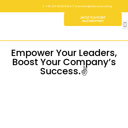
+49 221 82829434
business@ates.consulting


Jetzt Kontakt
aufnehmen
Empower Your Leaders,
Boost Your Company’s
Success.✌️