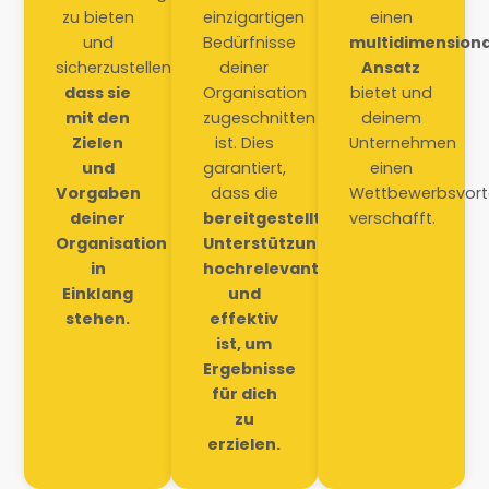
zu bieten
einzigartigen
einen
und
Bedürfnisse
multidimension
sicherzustellen,
deiner
Ansatz
dass sie
Organisation
bietet und
mit den
zugeschnitten
deinem
Zielen
ist. Dies
Unternehmen
und
garantiert,
einen
Vorgaben
dass die
Wettbewerbsvorte
deiner
bereitgestellte
verschafft.
Organisation
Unterstützung
in
hochrelevant
Einklang
und
stehen.
effektiv
ist, um
Ergebnisse
für dich
zu
erzielen.