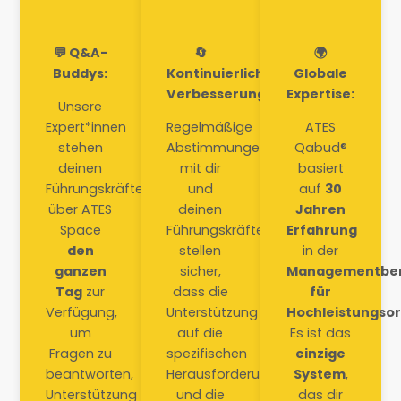
💬 Q&A-
🔄
🌍
Buddys:
Kontinuierliche
Globale
Verbesserung:
Expertise:
Unsere
Expert*innen
Regelmäßige
ATES
stehen
Abstimmungen
Qabud®
deinen
mit dir
basiert
Führungskräften
und
auf
30
über ATES
deinen
Jahren
Space
Führungskräften
Erfahrung
den
stellen
in der
ganzen
sicher,
Managementbe
Tag
zur
dass die
für
Verfügung,
Unterstützung
Hochleistungso
um
auf die
Es ist das
Fragen zu
spezifischen
einzige
beantworten,
Herausforderungen
System
,
Unterstützung
und die
das dir