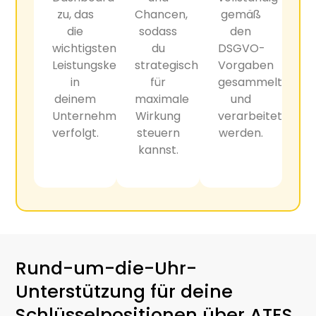
zu, das
Chancen,
gemäß
die
sodass
den
wichtigsten
du
DSGVO-
Leistungskennzahlen
strategisch
Vorgaben
in
für
gesammelt
deinem
maximale
und
Unternehmen
Wirkung
verarbeitet
verfolgt.
steuern
werden.
kannst.
Rund-um-die-Uhr-
Unterstützung für deine
Schlüsselpositionen über ATES