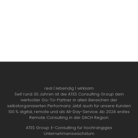
real | lebendig | wirksam
Seit rund 30 Jahren ist die ATES Consulting Group dein
wertvoller Go-To-Partner in allen Bereichen der
selbstorganisierten Performanz. Jetzt auch für unsere Kunden
100 % digital, remote und als All-Day-Service. Ab 2024 erstes
Remote Consulting in der DACH Region.
ATES Group: E-Consulting für hochrangiges
Unternehmenswachstum