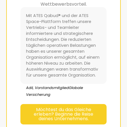
Wettbewerbsvorteil.
Mit ATES Qabud® und der ATES
ATES Q
Space-Plattform treffen unsere
Einblic
Vertriebs- und Teamleiter
gegeben
informiertere und strategischere
wie un
Entscheidungen. Die reduzierten
Unters
täglichen operativen Belastungen
Bereich
haben es unserer gesamten
die Eff
Organisation ermöglicht, auf einem
Ressou
höheren Niveau zu arbeiten. Die
können
Auswirkungen waren transformativ
war en
für unsere gesamte Organisation.
Verfei
dafür, 
Richtu
Adil, Vorstandsmitglied
Globale
Versicherung
David, 
Möchtest du das Gleiche
erleben? Beginne die Reise
deines Unternehmens.