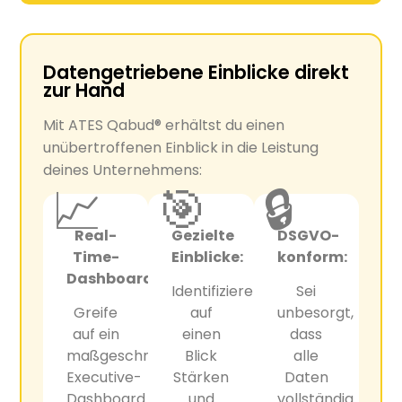
Datengetriebene Einblicke direkt
zur Hand
Mit ATES Qabud® erhältst du einen
unübertroffenen Einblick in die Leistung
deines Unternehmens:
📈
🎯
🔒
Real-
Gezielte
DSGVO-
Time-
Einblicke:
konform:
Dashboard:
Identifiziere
Sei
Greife
auf
unbesorgt,
auf ein
einen
dass
maßgeschneidertes
Blick
alle
Executive-
Stärken
Daten
Dashboard
und
vollständig