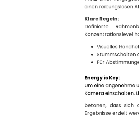
einen reibungslosen Ab
Klare Regeln:
Definierte Rahme
Konzentrationslevel ho
Visuelles Handh
Stummschalten d
Für Abstimmung
Energy is Key:
Um eine angenehme und
Kamera einschalten, L
betonen, dass sich 
Ergebnisse erzielt wer