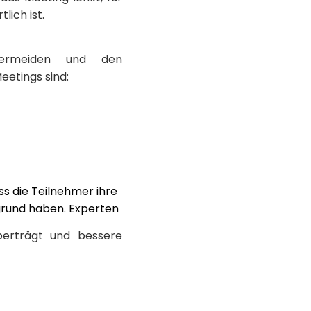
lich ist.
vermeiden und den
eetings sind:
s die Teilnehmer ihre
grund haben. Experten
berträgt und bessere