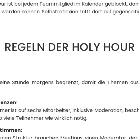
our ist bei jedem Teammitglied im Kalender geblockt, dam
erden können. Selbstreflexion trifft dort auf gegenseit
REGELN DER HOLY HOUR
 eine Stunde morgens begrenzt, damit die Themen ausfü
renzen:
mer ist auf sechs Mitarbeiter, inklusive Moderation, beschr
 viele Teilnehmer wie wirklich nötig.
stimmen
:
enen Struktur brauchen Meetings einen Moderator, der d