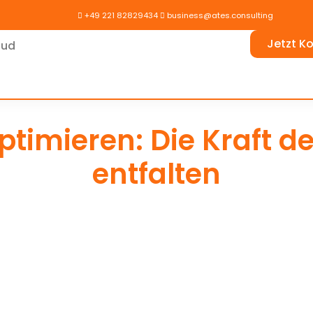

+49 221 82829434

business@ates.consulting
Jetzt K
ud
timieren: Die Kraft d
entfalten