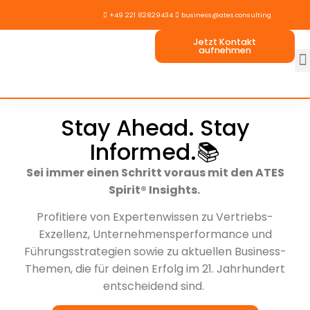

+49 221 82829434

business@ates.consulting
Jetzt Kontakt
aufnehmen
Stay Ahead. Stay
Informed.📚
Sei immer einen Schritt voraus mit den ATES
Spirit® Insights.
Profitiere von Expertenwissen zu Vertriebs-
Exzellenz, Unternehmensperformance und
Führungsstrategien sowie zu aktuellen Business-
Themen, die für deinen Erfolg im 21. Jahrhundert
entscheidend sind.